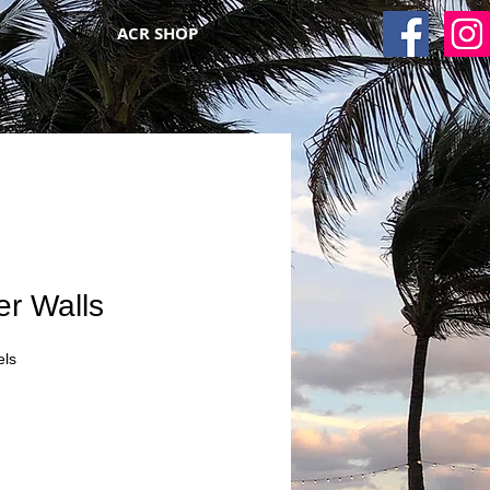
ACR SHOP
er Walls
els